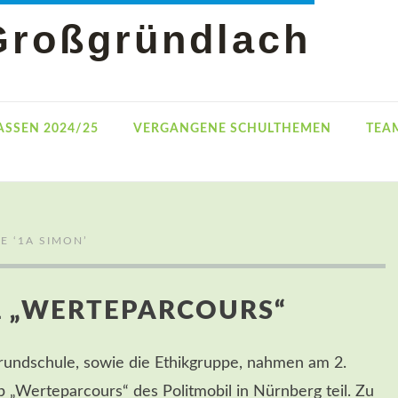
Großgründlach
ASSEN 2024/25
VERGANGENE SCHULTHEMEN
TEA
E ‘
1A SIMON
’
L „WERTEPARCOURS“
rundschule, sowie die Ethikgruppe, nahmen am 2.
Werteparcours“ des Politmobil in Nürnberg teil. Zu