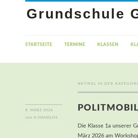
Grundschule 
STARTSEITE
TERMINE
KLASSEN
KL
ARTIKEL IN DER KATEGORI
POLITMOBI
8. MÄRZ 2026
von
N.HANDLOS
Die Klasse 1a unserer G
März 2026 am Workshop „