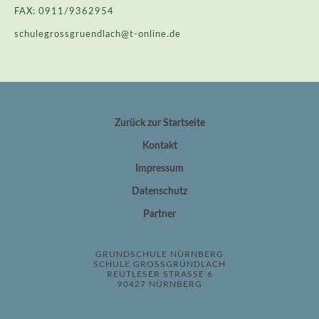
FAX: 0911/9362954
schulegrossgruendlach@t-online.de
Zurück zur Startseite
Kontakt
Impressum
Datenschutz
Partner
GRUNDSCHULE NÜRNBERG
SCHULE GROSSGRÜNDLACH
REUTLESER STRASSE 6
90427 NÜRNBERG